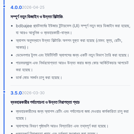
4.0.0
2026-04-25
সম্পূর্ণ নতুন ডিজাইন ও উন্নত ফিল্টারিং
bdbajee প্ল্যাটফর্মের ইউজার ইন্টারফেস (UI) সম্পূর্ণ নতুন করে ডিজাইন করা হয়েছে,
যা আরও আধুনিক ও ব্যবহারকারী-বান্ধব।
অ্যাপস অনুসন্ধানে উন্নত ফিল্টারিং অপশন যুক্ত করা হয়েছে (যেমন: মূল্য, রেটিং,
আকার)।
ডেভেলপার টুলস এবং ইউটিলিটি অ্যাপসের জন্য একটি নতুন বিভাগ তৈরি করা হয়েছে।
পারফরম্যান্স এবং নির্ভরযোগ্যতা আরও উন্নত করার জন্য কোর আর্কিটেকচার আপডেট
করা হয়েছে।
ডার্ক মোড সমর্থন চালু করা হয়েছে।
3.5.0
2026-03-30
ব্যবহারকারীর পর্যালোচনা ও উন্নত নিরাপত্তা প্যাচ
ব্যবহারকারীদের জন্য অ্যাপস রেটিং এবং পর্যালোচনা জমা দেওয়ার কার্যকারিতা চালু করা
হয়েছে।
অ্যাপসের বিবরণ পৃষ্ঠাগুলি আরও বিস্তারিত এবং তথ্যপূর্ণ করা হয়েছে।
গুরুত্বপূর্ণ নিরাপত্তা প্যাচ এবং দুর্বলতা সংশোধন করা হয়েছে।