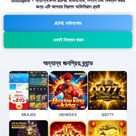
bdbajee - অ্যাপ্লিকেশন APK ডাউনলোড, লগইন এবং নিবন্ধন করার
জন্য এটি আপনার নিরাপদ অফিসিয়াল প্ল্যাট
APK ডাউনলোড
এখনই নিবন্ধন করুন
অন্যান্য জনপ্রিয় ব্র্যান্ড
XBAJEE
HEHE555
QQ777