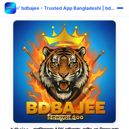
✅ bdbajee - Trusted App Bangladeshi | bdbajee bKash বোনাস