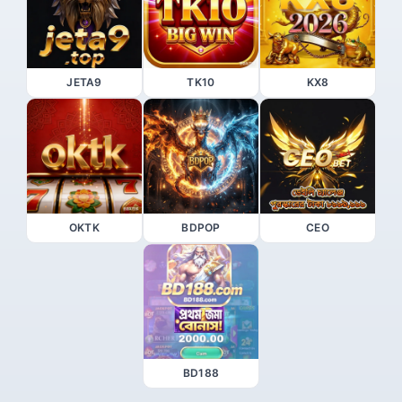
JETA9
TK10
KX8
OKTK
BDPOP
CEO
BD188