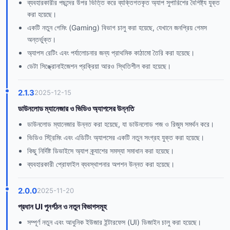
ব্যবহারকারীর পছন্দের উপর ভিত্তি করে ব্যক্তিগতকৃত অ্যাপ সুপারিশের বৈশিষ্ট্য যুক্ত
করা হয়েছে।
একটি নতুন গেমিং (Gaming) বিভাগ চালু করা হয়েছে, যেখানে জনপ্রিয় গেমস
অন্তর্ভুক্ত।
অ্যাপস রেটিং এবং পর্যালোচনার জন্য প্রাথমিক কাঠামো তৈরি করা হয়েছে।
ডেটা সিঙ্ক্রোনাইজেশন প্রক্রিয়া আরও স্থিতিশীল করা হয়েছে।
2.1.3
2025-12-15
ডাউনলোড ম্যানেজার ও ভিডিও অ্যাপসের উন্নতি
ডাউনলোড ম্যানেজার উন্নত করা হয়েছে, যা ডাউনলোড পজ ও রিজুম সমর্থন করে।
ভিডিও স্ট্রিমিং এবং এডিটিং অ্যাপসের একটি নতুন সংগ্রহ যুক্ত করা হয়েছে।
কিছু নির্দিষ্ট ডিভাইসে অ্যাপ ক্র্যাশের সমস্যা সমাধান করা হয়েছে।
ব্যবহারকারী প্রোফাইল ব্যবস্থাপনার অপশন উন্নত করা হয়েছে।
2.0.0
2025-11-20
প্রধান UI পুনর্গঠন ও নতুন বিভাগসমূহ
সম্পূর্ণ নতুন এবং আধুনিক ইউজার ইন্টারফেস (UI) ডিজাইন চালু করা হয়েছে।